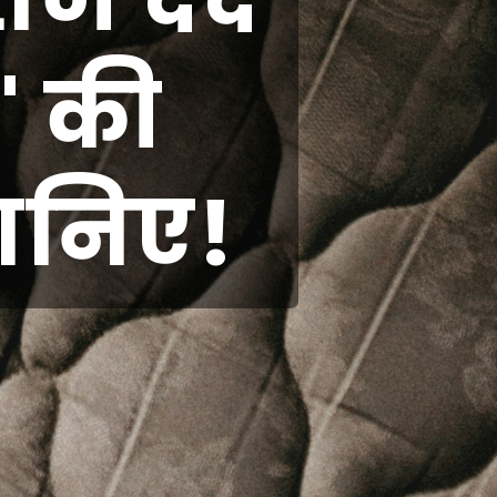
' की
ानिए!