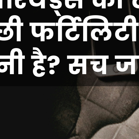
्छी फर्टिलिटी
नी है? सच ज