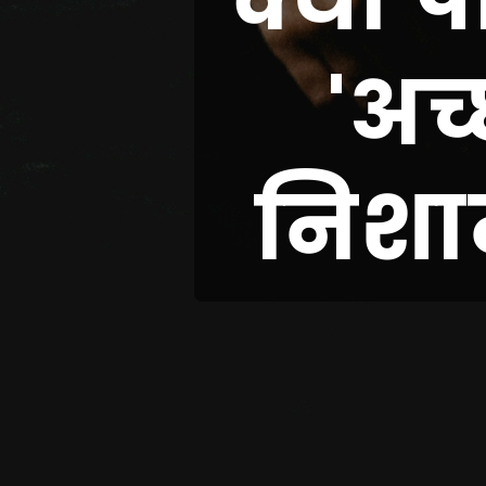
'अच
निशा