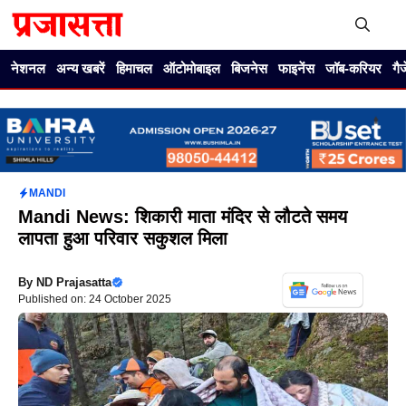
Skip
to
content
Me
नेशनल
अन्य खबरें
हिमाचल
ऑटोमोबाइल
बिजनेस
फाइनेंस
जॉब-करियर
गै
MANDI
Mandi News: शिकारी माता मंदिर से लौटते समय
लापता हुआ परिवार सकुशल मिला
By
ND Prajasatta
Published on: 24 October 2025