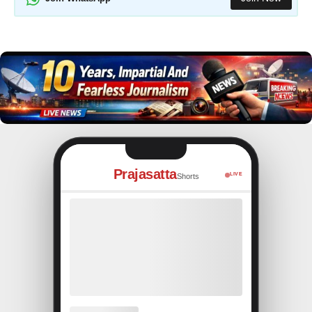
Prajasatta
LIVE
Shorts