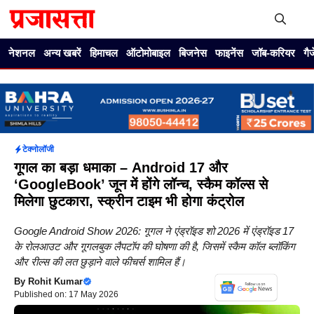
Skip
to
content
Me
नेशनल
अन्य खबरें
हिमाचल
ऑटोमोबाइल
बिजनेस
फाइनेंस
जॉब-करियर
गै
टेक्नोलॉजी
गूगल का बड़ा धमाका – Android 17 और
‘GoogleBook’ जून में होंगे लॉन्च, स्कैम कॉल्स से
मिलेगा छुटकारा, स्क्रीन टाइम भी होगा कंट्रोल
Google Android Show 2026: गूगल ने एंड्रॉइड शो 2026 में एंड्रॉइड 17
के रोलआउट और गूगलबुक लैपटॉप की घोषणा की है, जिसमें स्कैम कॉल ब्लॉकिंग
और रील्स की लत छुड़ाने वाले फीचर्स शामिल हैं।
By
Rohit Kumar
Published on: 17 May 2026