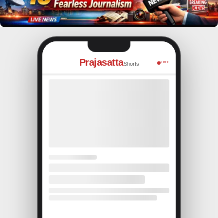
Prajasatta
LIVE
Shorts