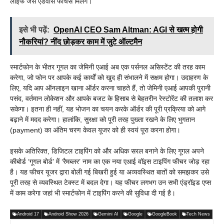
लाइफ जैसे एडवांस फीचर्स मिलेंगे।
इसे भी पढ़ें:
OpenAI CEO Sam Altman: AGI से खत्म होगी
नौकरियां? नींद छोड़कर काम में जुटे ऑल्टमैन
स्मार्टफोन के भीतर गूगल का जेमिनी एआई अब एक पर्सनल असिस्टेंट की तरह काम
करेगा, जो फोन पर आपके कई कार्यों को खुद ही संभालने में सक्षम होगा। उदाहरण के
लिए, यदि आप ऑनलाइन खाना ऑर्डर करना चाहते हैं, तो जेमिनी एआई आपकी पुरानी
पसंद, वर्तमान लोकेशन और आपके बजट के हिसाब से बेहतरीन रेस्टोरेंट की तलाश कर
सकेगा। इतना ही नहीं, यह भोजन का चयन करके ऑर्डर की पूरी प्रक्रिया को आगे
बढ़ाने में मदद करेगा। हालांकि, सुरक्षा को पूरी तरह पुख्ता रखने के लिए भुगतान
(payment) का अंतिम चरण केवल यूजर को ही स्वयं पूरा करना होगा।
इसके अतिरिक्त, डिजिटल टाइपिंग को और अधिक सरल बनाने के लिए गूगल अपने
कीबोर्ड ‘गूगल बोर्ड’ में ‘रैमब्लर’ नाम का एक नया एआई वॉइस टाइपिंग फीचर जोड़ रहा
है। यह फीचर यूजर द्वारा बोली गई बिखरी हुई या अव्यवस्थित बातों को समझकर उसे
पूरी तरह से व्यवस्थित टेक्स्ट में बदल देगा। यह फीचर लगभग उन सभी एंड्रॉइड एप्स
में काम करेगा जहां भी स्मार्टफोन में टाइपिंग करने की सुविधा दी गई है।
Android 17
Android Show 2026
Gemini AI
Google
GoogleBook
Tech News