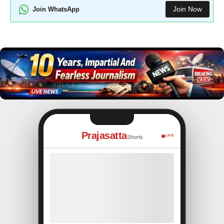
Join Now
Join WhatsApp
Prajasatta
LIVE
Shorts