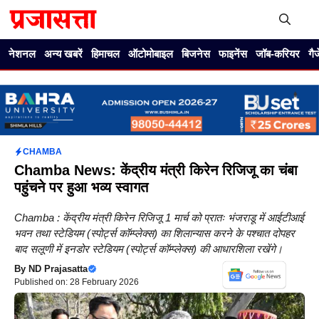
Skip
to
content
Me
नेशनल
अन्य खबरें
हिमाचल
ऑटोमोबाइल
बिजनेस
फाइनेंस
जॉब-करियर
गै
CHAMBA
Chamba News: केंद्रीय मंत्री किरेन रिजिजू का चंबा
पहुंचने पर हुआ भव्य स्वागत
Chamba : केंद्रीय मंत्री किरेन रिजिजू 1 मार्च को प्रातः भंजराडू में आईटीआई
भवन तथा स्टेडियम (स्पोर्ट्स कॉम्प्लेक्स) का शिलान्यास करने के पश्चात दोपहर
बाद सलूणी में इनडोर स्टेडियम (स्पोर्ट्स कॉम्प्लेक्स) की आधारशिला रखेंगे।
By
ND Prajasatta
Published on: 28 February 2026