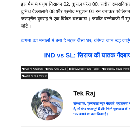
इस मैच में पथुम निसांका 02, कुसल परेरा 00, सदीरा समरावि
दुनिथ वेल्लालागे 08 और प्रमोद मधुशन 01 रन बनाकर पवेलियन ल
जसप्रीत बुमराह ने एक विकेट चटकाया। जबकि बल्लेबाजी में शुभ
लौटे।
कंगना का मनाली में बना है महल जैसा घर, कीमत जान उड़ जाएंग
IND vs SL: सिराज की घातक गेंदबाजी
Aaj Ki Khabren
Asia Cup 2023
Bollywood News Today
celebrity news Hindi
web series review
Tek Raj
संस्थापक, प्रजासत्ता न्यूज़ नेटवर्क: प्रजासत्
है, जो बेहद महत्वपूर्ण हैं और जिन्हें मुख्यधारा
छाप बनाने का काम किया है।