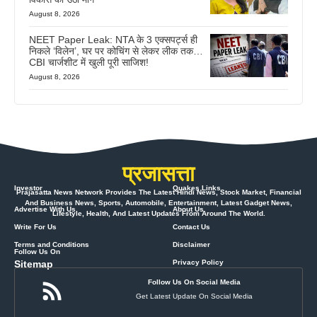
August 8, 2026
NEET Paper Leak: NTA के 3 एक्सपर्ट्स ही
निकले ‘विलेन’, घर पर कोचिंग से लेकर लीक तक…
CBI चार्जशीट में खुली पूरी साजिश!
August 8, 2026
प्रजासत्ता
Investor
Quakes Links
Prajasatta News Network Provides The Latest Hindi News, Stock Market, Financial
And Business News, Sports, Automobile, Entertainment, Latest Gadget News,
Advertise With Us
About Us
Lifestyle, Health, And Latest Updates From Around The World.
Write For Us
Contact Us
Terms and Conditions
Disclaimer
Follow Us On
Sitemap
Privacy Policy
Follow Us On Social Media
Get Latest Update On Social Media