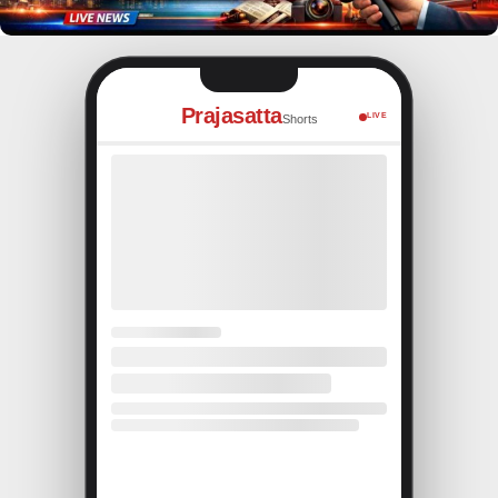
Prajasatta
LIVE
Shorts