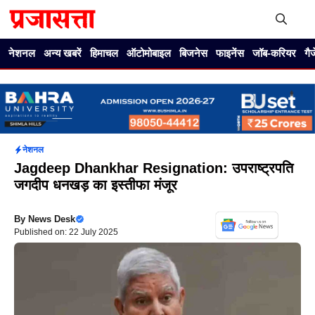
Skip
to
content
Me
नेशनल
अन्य खबरें
हिमाचल
ऑटोमोबाइल
बिजनेस
फाइनेंस
जॉब-करियर
गै
नेशनल
Jagdeep Dhankhar Resignation: उपराष्ट्रपति
जगदीप धनखड़ का इस्तीफा मंजूर
By
News Desk
Published on: 22 July 2025