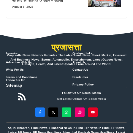
सरकार के खिलाफ जोरदार नारेबाजी
August 5, 2026
प्रजासत्ता
Investor
Quakes Links
Prajasatta News Network Provides The Latest Hindi News, Stock Market, Financial
And Business News, Sports, Automobile, Entertainment, Latest Gadget News,
Advertise With Us
About Us
Lifestyle, Health, And Latest Updates From Around The World.
Write For Us
Contact Us
Terms and Conditions
Disclaimer
Follow Us On
Sitemap
Privacy Policy
Follow Us On Social Media
Get Latest Update On Social Media
Aaj Ki Khabren, Hindi News, Himachal News in Hind .HP News in Hindi, HP News,
Latest HP News, HP News Headlines, Himachal Pradesh News Headlines, Latest