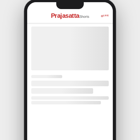
Prajasatta
LIVE
Shorts