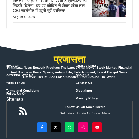
NEET Paper Leak: NTA के 3 एक्सपर्ट्स ही
निकले ‘विलेन’, घर पर कोचिंग से लेकर लीक तक…
CBI चार्जशीट में खुली पूरी साजिश!
August 8, 2026
प्रजासत्ता
Investor
Quakes Links
Prajasatta News Network Provides The Latest Hindi News, Stock Market, Financial
And Business News, Sports, Automobile, Entertainment, Latest Gadget News,
Advertise With Us
About Us
Lifestyle, Health, And Latest Updates From Around The World.
Write For Us
Contact Us
Terms and Conditions
Disclaimer
Follow Us On
Sitemap
Privacy Policy
Follow Us On Social Media
Get Latest Update On Social Media