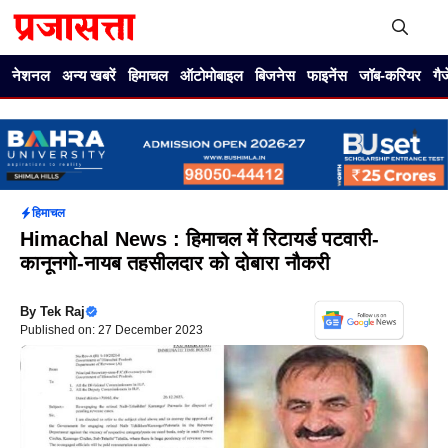
Skip
to
content
Me
नेशनल
अन्य खबरें
हिमाचल
ऑटोमोबाइल
बिजनेस
फाइनेंस
जॉब-करियर
गै
हिमाचल
Himachal News : हिमाचल में रिटायर्ड पटवारी-
कानूनगो-नायब तहसीलदार को दोबारा नौकरी
By
Tek Raj
Published on: 27 December 2023