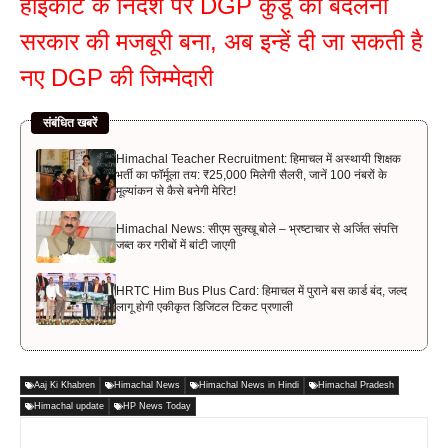
हाईकोर्ट के निर्देश पर DGP कुंडू को बदलना
सरकार की मजबूरी बना, अब इन्हें दी जा सकती है
नए DGP की जिम्मेदारी
संबंधित खबरें
Himachal Teacher Recruitment: हिमाचल में अस्थायी शिक्षक
भर्ती का फॉर्मूला तय: ₹25,000 मिलेगी सैलरी, जानें 100 नंबरों के
मूल्यांकन से कैसे बनेगी मेरिट!
Himachal News: सीएम सुक्खू बोले – भ्रष्टाचार से अर्जित संपत्ति
जब्त कर गरीबों में बांटी जाएगी
HRTC Him Bus Plus Card: हिमाचल में पुराने बस कार्ड बंद, जल्द
लागू होगी एकीकृत डिजिटल टिकट प्रणाली
Aaj Ki Khabren
Himachal News
Himachal News in Hindi
Himachal Pradesh
Himachal update
HP News Today