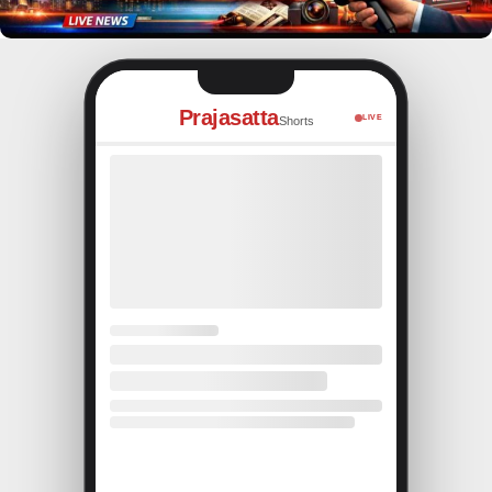
Prajasatta
LIVE
Shorts