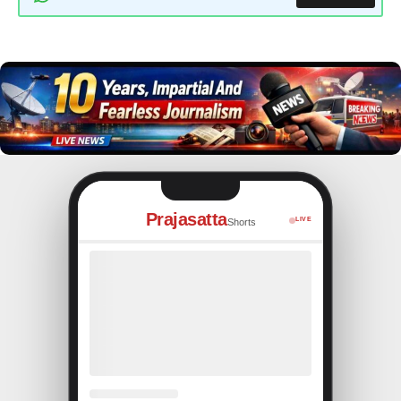
Prajasatta
LIVE
Shorts