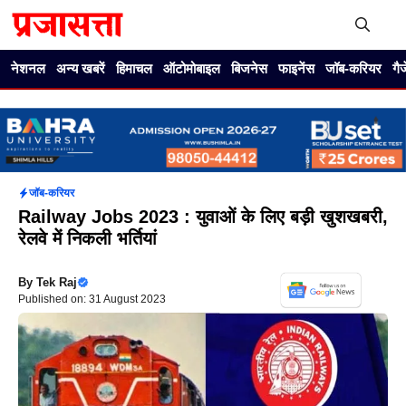
Skip
to
content
Me
नेशनल
अन्य खबरें
हिमाचल
ऑटोमोबाइल
बिजनेस
फाइनेंस
जॉब-करियर
गै
जॉब-करियर
Railway Jobs 2023 : युवाओं के लिए बड़ी खुशखबरी,
रेलवे में निकली भर्तियां
By
Tek Raj
Published on: 31 August 2023