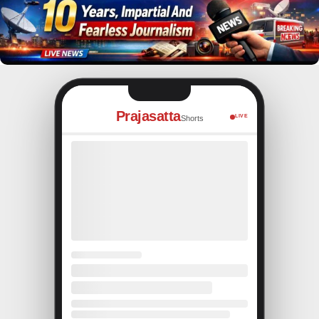
Prajasatta
LIVE
Shorts