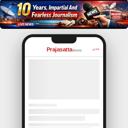
Prajasatta
LIVE
Shorts