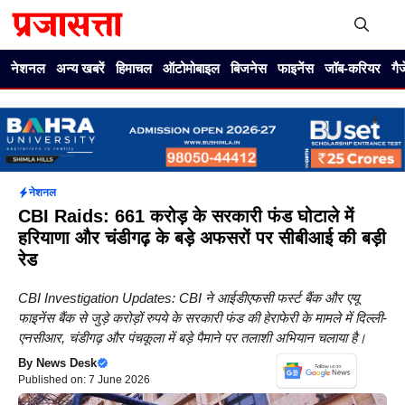
Skip
to
content
Me
नेशनल
अन्य खबरें
हिमाचल
ऑटोमोबाइल
बिजनेस
फाइनेंस
जॉब-करियर
गै
नेशनल
CBI Raids: 661 करोड़ के सरकारी फंड घोटाले में
हरियाणा और चंडीगढ़ के बड़े अफसरों पर सीबीआई की बड़ी
रेड
CBI Investigation Updates: CBI ने आईडीएफसी फर्स्ट बैंक और एयू
फाइनेंस बैंक से जुड़े करोड़ों रुपये के सरकारी फंड की हेराफेरी के मामले में दिल्ली-
एनसीआर, चंडीगढ़ और पंचकूला में बड़े पैमाने पर तलाशी अभियान चलाया है।
By
News Desk
Published on: 7 June 2026