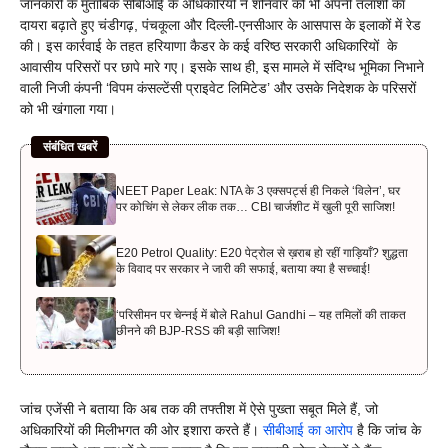
जानकारी के मुताबिक सीबीआई के अधिकारियों ने शनिवार को भी अपनी तलाशी का
दायरा बढ़ाते हुए चंडीगढ़, पंचकूला और दिल्ली-एनसीआर के आसपास के इलाकों में रेड
की। इस कार्रवाई के तहत हरियाणा कैडर के कई वरिष्ठ सरकारी अधिकारियों के
आवासीय परिसरों पर छापे मारे गए। इसके साथ ही, इस मामले में संदिग्ध भूमिका निभाने
वाली निजी कंपनी ‘विपम कंसल्टेंसी प्राइवेट लिमिटेड’ और उसके निदेशक के परिसरों
को भी खंगाला गया।
संबंधित खबरें
NEET Paper Leak: NTA के 3 एक्सपर्ट्स ही निकले ‘विलेन’, घर
पर कोचिंग से लेकर लीक तक… CBI चार्जशीट में खुली पूरी साजिश!
E20 Petrol Quality: E20 पेट्रोल से ख़राब हो रहीं गाड़ियाँ? शुद्धता
के विवाद पर सरकार ने जारी की सफाई, बताया क्या है सच्चाई!
‘परिसीमन पर चेन्नई में बोले Rahul Gandhi – यह तमिलों की ताकत
छीनने की BJP-RSS की बड़ी साजिश!
जांच एजेंसी ने बताया कि अब तक की तफ्तीश में ऐसे पुख्ता सबूत मिले हैं, जो
अधिकारियों की मिलीभगत की ओर इशारा करते हैं।
सीबीआई का आरोप
है कि जांच के