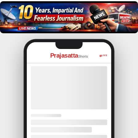
Prajasatta
LIVE
Shorts