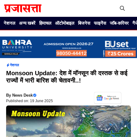
Skip
to
content
Me
नेशनल
अन्य खबरें
हिमाचल
ऑटोमोबाइल
बिजनेस
फाइनेंस
जॉब-करियर
गै
नेशनल
Monsoon Update: देश में मॉनसून की दस्तक से कई
राज्यों में भारी बारिश की चेतावनी..!
By
News Desk
Published on: 19 June 2025