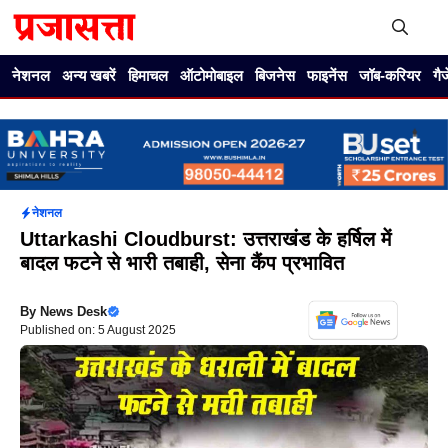
Skip
to
content
Me
नेशनल
अन्य खबरें
हिमाचल
ऑटोमोबाइल
बिजनेस
फाइनेंस
जॉब-करियर
गै
नेशनल
Uttarkashi Cloudburst: उत्तराखंड के हर्षिल में
बादल फटने से भारी तबाही, सेना कैंप प्रभावित
By
News Desk
Published on: 5 August 2025