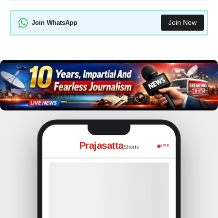
Join Now
Join WhatsApp
Prajasatta
LIVE
Shorts