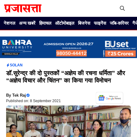
Skip
to
content
Me
नेशनल
अन्य खबरें
हिमाचल
ऑटोमोबाइल
बिजनेस
फाइनेंस
जॉब-करियर
गै
SOLAN
डॉ.सुरेन्द्र की दो पुस्तकों “अज्ञेय की रचना धर्मिता” और
“अज्ञेय विचार और चिंतन” का किया गया विमोचन
By
Tek Raj
Published on: 8 September 2021