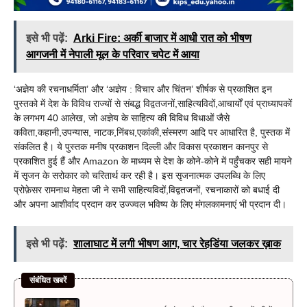
इसे भी पढ़ें:
Arki Fire: अर्की बाजार में आधी रात को भीषण
आगजनी में नेपाली मूल के परिवार चपेट में आया
‘अज्ञेय की रचनाधर्मिता’ और ‘अज्ञेय : विचार और चिंतन’ शीर्षक से प्रकाशित इन
पुस्तको में देश के विविध राज्यों से संबद्ध विद्वतजनों,साहित्यविदों,आचार्यों एवं प्राध्यापकों
के लगभग 40 आलेख, जो अज्ञेय के साहित्य की विविध विधाओं जैसे
कविता,कहानी,उपन्यास, नाटक,निंबध,एकांकी,संस्मरण आदि पर आधारित है, पुस्तक में
संकलित है। ये पुस्तक मनीष प्रकाशन दिल्ली और विकास प्रकाशन कानपुर से
प्रकाशित हुई हैं और Amazon के माध्यम से देश के कोने-कोने में पहुँचकर सही मायने
में सृजन के सरोकार को चरितार्थ कर रही है। इस सृजनात्मक उपलब्धि के लिए
प्रोफ़ेसर रामनाथ मेहता जी ने सभी साहित्यविदों,विद्वतजनों, रचनाकारों को बधाई दी
और अपना आशीर्वाद प्रदान कर उज्ज्वल भविष्य के लिए मंगलकामनाएं भी प्रदान दी।
इसे भी पढ़ें:
शालाघाट में लगी भीषण आग, चार रेहडिंया जलकर ख़ाक
संबंधित खबरें