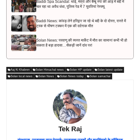
Baddi Spa Scandal: थाई, मंत्रा और बैम्बू स्पा की आड़ में बद्दी में
चल रहा था अवैध धंधा, पुलिस रेड में 7 युवतियां रेस्क्यू
Baddi News: कांवड़ लेने हरिद्वार जा रहे थे बद्दी के दो दोस्त, रास्ते में
ट्रक से भीषण टक्कर में एक की दर्दनाक मौत
Solan News: परवाणू की व्यस्त मार्केट में मौत का सामान! कभी भी हो
सकता है बड़ा हादसा…सैकड़ों जानें दांव पर!
Aaj Ki Khabren
Solan Himachal news
Solan HP update
Solan latest update
Solan local news
Solan News
Solan News today
Solan samachar
Tek Raj
संस्थापक, प्रजासत्ता न्यूज़ नेटवर्क: प्रजासत्ता पाठकों और शुभचिंतको के स्वैच्छिक