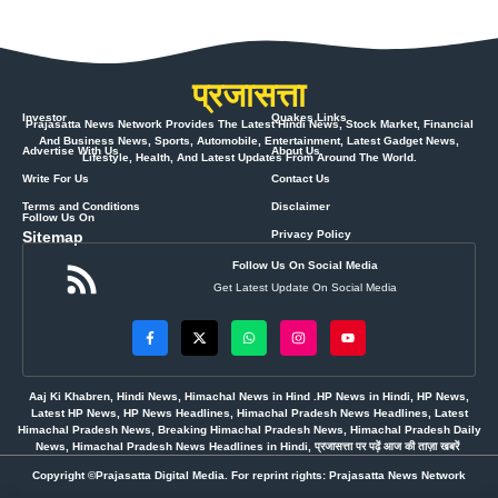
प्रजासत्ता
Investor
Quakes Links
Prajasatta News Network Provides The Latest Hindi News, Stock Market, Financial
And Business News, Sports, Automobile, Entertainment, Latest Gadget News,
Advertise With Us
About Us
Lifestyle, Health, And Latest Updates From Around The World.
Write For Us
Contact Us
Terms and Conditions
Disclaimer
Follow Us On
Sitemap
Privacy Policy
Follow Us On Social Media
Get Latest Update On Social Media
Aaj Ki Khabren, Hindi News, Himachal News in Hind .HP News in Hindi, HP News,
Latest HP News, HP News Headlines, Himachal Pradesh News Headlines, Latest
Himachal Pradesh News, Breaking Himachal Pradesh News, Himachal Pradesh Daily
News, Himachal Pradesh News Headlines in Hindi, प्रजासत्ता पर पढ़ें आज की ताज़ा खबरें
Copyright ©Prajasatta Digital Media. For reprint rights: Prajasatta News Network