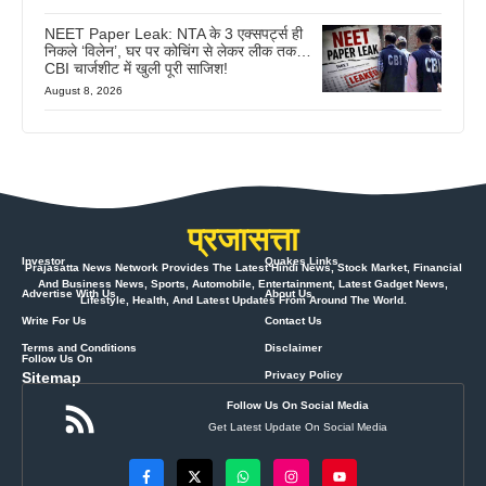
NEET Paper Leak: NTA के 3 एक्सपर्ट्स ही
निकले ‘विलेन’, घर पर कोचिंग से लेकर लीक तक…
CBI चार्जशीट में खुली पूरी साजिश!
August 8, 2026
प्रजासत्ता
Investor
Quakes Links
Prajasatta News Network Provides The Latest Hindi News, Stock Market, Financial
And Business News, Sports, Automobile, Entertainment, Latest Gadget News,
Advertise With Us
About Us
Lifestyle, Health, And Latest Updates From Around The World.
Write For Us
Contact Us
Terms and Conditions
Disclaimer
Follow Us On
Sitemap
Privacy Policy
Follow Us On Social Media
Get Latest Update On Social Media