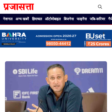
Skip
to
content
Me
नेशनल
अन्य खबरें
हिमाचल
ऑटोमोबाइल
बिजनेस
फाइनेंस
जॉब-करियर
गै