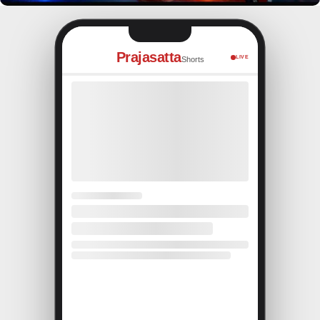
Prajasatta
LIVE
Shorts