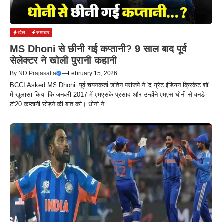
खेल
समाचार
MS Dhoni से छीनी गई कप्तानी? 9 साल बाद पूर्व
सेलेक्टर ने खोली पुरानी कहानी
By
ND Prajasatta
—
February 15, 2026
BCCI Asked MS Dhoni: पूर्व चयनकर्ता जतिन परांजपे ने 'द ग्रेट इंडियन क्रिकेट शो'
में खुलासा किया कि जनवरी 2017 में एमएसके प्रसाद और उन्होंने एमएस धोनी से वनडे-
टी20 कप्तानी छोड़ने की बात की। धोनी ने