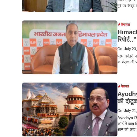
मुद्दे पर कें
हिमाचल
Himacha
रिपोर्ट.
On: July 23
प्रधानमंत्री 
कार्यप्रणाली 
नेशनल
Ayodhya 
की दोटूक
On: July 21
Ayodhya Ram
कोर्ट ने कहा
आने को कहा 