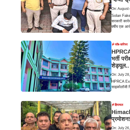
On: August 
Solan Fake D
सरकारी कार्रव
वर्षीय एक आर
जॉब-करियर
HPRCA 
भर्ती पर
शेड्यूल..
On: July 28
HPRCA Exam 
साइकोलॉजी शि
हिमाचल
Himacha
प्रमोशन!
On: July 26