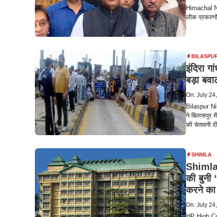
Himachal New
लीक प्रकरणों
BILASPU
इंदिरा गा
बड़ा बवा
On: July 24
Bilaspur Nih
ने बिलासपुर 
की चेतावनी द
SHIMLA
Shimla 
की बुनी 
करने का
On: July 24
HP High Cour