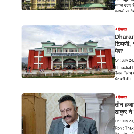
सवाल उठाए है
कागजों पर तै
हिमाचल
Dharams
टिप्पणी,
पेश’
On: July 24
Himachal Hi
कैंपस निर्मा
चेतावनी दी।
हिमाचल
तीन हजार 
ठाकुर ने
On: July 23
Rohit Thak
शिक्षा मंत्री