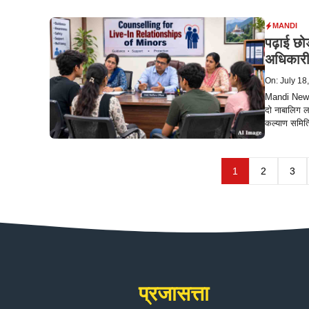
MANDI
पढ़ाई छो
अधिकारी
On: July 18
Mandi News: 
दो नाबालिग लड
कल्याण समिति 
1
2
3
प्रजासत्ता