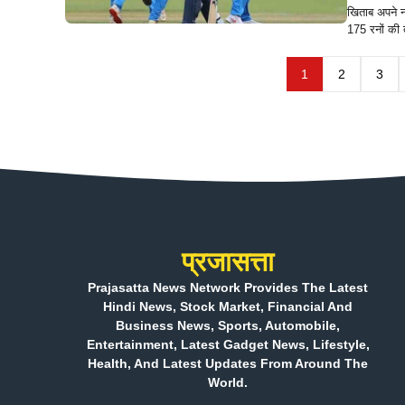
खिताब अपने न
175 रनों की 
1
2
3
प्रजासत्ता
Prajasatta News Network Provides The Latest
Hindi News, Stock Market, Financial And
Business News, Sports, Automobile,
Entertainment, Latest Gadget News, Lifestyle,
Health, And Latest Updates From Around The
World.