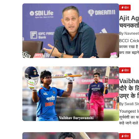
खेल
Ajit Aga
चयनकर्ता
By
Navneet
BCCI Cricke
कायम रखा है। 
कप तक बढ़ाने 
खेल
Vaibha
दौरे के 
उम्र के 
By
Swati S
Youngest Ind
सूर्यवंशी का 
कहे जाने वाल
खेल