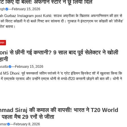
ंट किए दो बल्ले! अफगान स्टार ने छू लिया दिल
ingh
—
February 15, 2026
h Gurbaz Instagram post Kohli: साउथ अफ्रीका के खिलाफ अफगानिस्तान की हार से
को विराट कोहली ने दो बल्ले गिफ्ट कर सांत्वना दी। गुरबाज़ ने इंस्टाग्राम पर कोहली को 'लीजेंड'
्रोत' बताया।
ाचार
 से छीनी गई कप्तानी? 9 साल बाद पूर्व सेलेक्टर ने खोली
हानी
asatta
—
February 15, 2026
S Dhoni: पूर्व चयनकर्ता जतिन परांजपे ने 'द ग्रेट इंडियन क्रिकेट शो' में खुलासा किया कि
ें एमएसके प्रसाद और उन्होंने एमएस धोनी से वनडे-टी20 कप्तानी छोड़ने की बात की। धोनी ने
ad Siraj की कमाल की वापसी! भारत ने T20 World
पहला मैच 29 रनों से जीता
umar
—
February 8, 2026