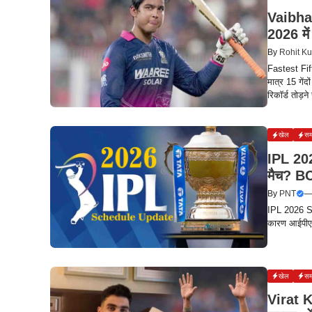
Vaibhav
2026 में
By
Rohit K
Fastest Fifty
मात्र 15 गें
रिकॉर्ड तोड़ने
खेल
सम
IPL 20
मैच? BC
By
PNT
IPL 2026 St
कारण आईपीएल 
खेल
सम
Virat K