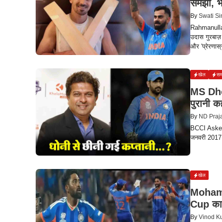
समझा, भे
By
Swati S
Rahmanulla
उदास गुरबाज़ 
और 'प्रेरणास
खेल
सम
MS Dhoni
पुरानी क
By
ND Praj
BCCI Asked M
जनवरी 2017 म
खेल
Mohamm
Cup का 
By
Vinod K