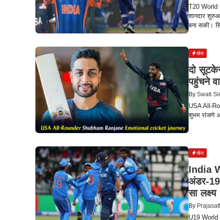
T20 World Cu
शानदार शुरुआ
बना सकी। सिर
खेल
दो सूटक
पहुंचने 
By
Swati S
USA All-Rou
शुभम रांजणे 
खेल
India W
अंडर-19
सा लक्ष्य
By
Prajasat
U19 World C