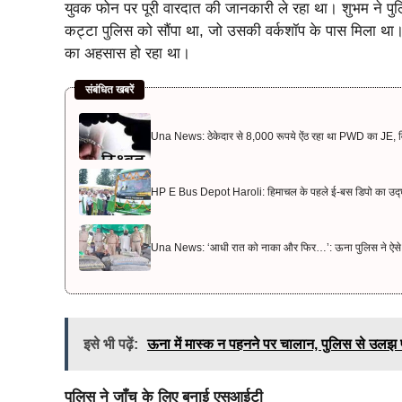
युवक फोन पर पूरी वारदात की जानकारी ले रहा था। शुभम ने पु
कट्टा पुलिस को सौंपा था, जो उसकी वर्कशॉप के पास मिला था। 
का अहसास हो रहा था।
संबंधित खबरें
Una News: ठेकेदार से 8,000 रूपये ऐंठ रहा था PWD का JE, विजिल
HP E Bus Depot Haroli: हिमाचल के पहले ई-बस डिपो का उद्घ
Una News: ‘आधी रात को नाका और फिर…’: ऊना पुलिस ने ऐसे प
इसे भी पढ़ें:
ऊना में मास्‍क न पहनने पर चालान, पुलिस से उलझ 
पुलिस ने जाँच के लिए बनाई एसआईटी