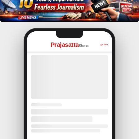
Prajasatta
LIVE
Shorts