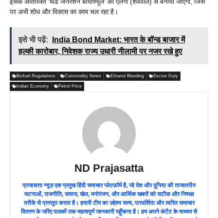
इसके अतिरिक्त ‘थर्ड जेनरेशन बायोफ्यूल’ को एलगी (शैववाल) से बनाया जाएगा, जिस
पर अभी शोध और विकास का काम चल रहा है।
इसे भी पढ़ें:
India Bond Market: भारत के बॉन्ड बाजार में
हल्की कारोबार, निवेशक राज्य उधारी नीलामी पर नजर रखे हुए
Biofuel Regulations
Commodity News
Ethanol Blending
Excise Duty
Indian Economy
Petrol Price
ND Prajasatta
प्रजासत्ता न्यूज़ एक प्रमुख हिंदी समाचार प्लेटफ़ॉर्म है, जो देश और दुनिया की ताजातरीन
घटनाओं, राजनीति, समाज, खेल, मनोरंजन, और आर्थिक खबरों को सटीक और निष्पक्ष
तरीके से प्रस्तुत करता है। हमारी टीम का उद्देश्य सत्य, पारदर्शिता और त्वरित समाचार
वितरण के जरिए पाठकों तक महत्वपूर्ण जानकारी पहुँचाना है। हम अपने कंटेंट के माध्यम से