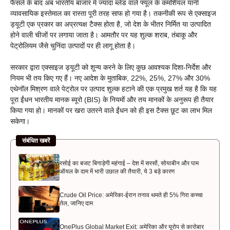
फैसले के बाद अब भारतीय बाजार में ज्यादा ब्लेंड वाले फ्यूल के कमर्शियल यानी
व्यावसायिक इस्तेमाल का रास्ता पूरी तरह साफ हो गया है। तकनीकी रूप से एक्‍साइज
ड्यूटी एक प्रकार का अप्रत्यक्ष टैक्स होता है, जो देश के भीतर निर्मित या उत्पादित
होने वाली चीजों पर लगाया जाता है। आमतौर पर यह शुल्क शराब, तंबाकू और
पेट्रोलियम जैसे चुनिंदा उत्पादों पर ही लागू होता है।
सरकार द्वारा एक्साइज ड्यूटी को शून्य करने के लिए कुछ आवश्यक दिशा-निर्देश और
नियम भी तय किए गए हैं। नए आदेश के मुताबिक, 22%, 25%, 27% और 30%
एथेनॉल मिश्रण वाले पेट्रोल पर उत्पाद शुल्क हटाने की एक प्रमुख शर्त यह है कि यह
पूरा ईंधन भारतीय मानक ब्यूरो (BIS) के नियमों और तय मानकों के अनुरूप ही तैयार
किया गया हो। मानकों पर खरा उतरने वाले ईंधन को ही इस टैक्स छूट का लाभ मिल
सकेगा।
संबंधित खबरें
रसोई का बजट बिगाड़ेगी महंगाई – देश में सरसों, सोयाबीन और पाम
ऑयल के दाम में भारी उछाल की तैयारी, ये 3 बड़े कारण
Crude Oil Price: अमेरिका-ईरान तनाव थमते ही 5% गिरा कच्चा
तेल, जानिए दाम
OnePlus Global Market Exit: अमेरिका और यूरोप से कारोबार