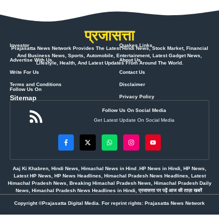
प्रजासत्ता
Investor
Quakes Links
Prajasatta News Network Provides The Latest Hindi News, Stock Market, Financial
And Business News, Sports, Automobile, Entertainment, Latest Gadget News,
Advertise With Us
About Us
Lifestyle, Health, And Latest Updates From Around The World.
Write For Us
Contact Us
Terms and Conditions
Disclaimer
Follow Us On
Sitemap
Privacy Policy
Follow Us On Social Media
Get Latest Update On Social Media
Aaj Ki Khabren, Hindi News, Himachal News in Hind .HP News in Hindi, HP News,
Latest HP News, HP News Headlines, Himachal Pradesh News Headlines, Latest
Himachal Pradesh News, Breaking Himachal Pradesh News, Himachal Pradesh Daily
News, Himachal Pradesh News Headlines in Hindi, प्रजासत्ता पर पढ़ें आज की ताज़ा खबरें
Copyright ©Prajasatta Digital Media. For reprint rights: Prajasatta News Network