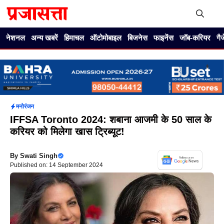
Skip
to
content
Me
नेशनल
अन्य खबरें
हिमाचल
ऑटोमोबाइल
बिजनेस
फाइनेंस
जॉब-करियर
गै
मनोरंजन
IFFSA Toronto 2024: शबाना आजमी के 50 साल के
करियर को मिलेगा खास ट्रिब्यूट!
By
Swati Singh
Published on: 14 September 2024