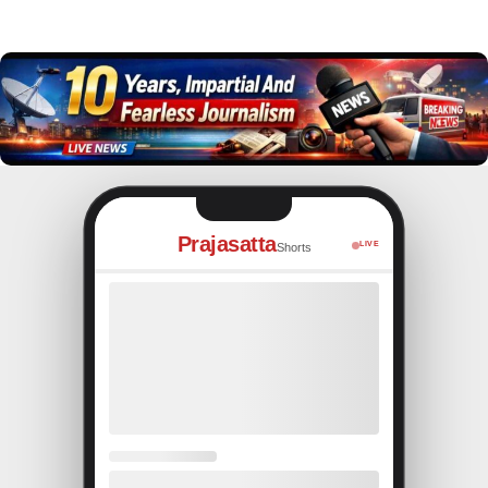
Prajasatta
LIVE
Shorts