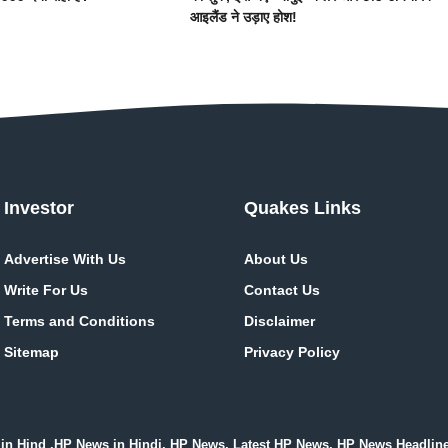
आइलैंड ने उड़ाए होश!
Investor
Quakes Links
Advertise With Us
About Us
Write For Us
Contact Us
Terms and Conditions
Disclaimer
Sitemap
Privacy Policy
in Hind .HP News in Hindi, HP News, Latest HP News, HP News Headlin