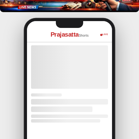
Prajasatta
LIVE
Shorts