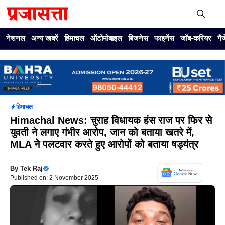
Skip
to
content
Me
नेशनल
अन्य खबरें
हिमाचल
ऑटोमोबाइल
बिजनेस
फाइनेंस
जॉब-करियर
गै
हिमाचल
Himachal News: चुराह विधायक हंस राज पर फिर से
युवती ने लगाए गंभीर आरोप, जान को बताया खतरे में,
MLA ने पलटवार करते हुए आरोपों को बताया षड्यंत्र
By
Tek Raj
Published on: 2 November 2025