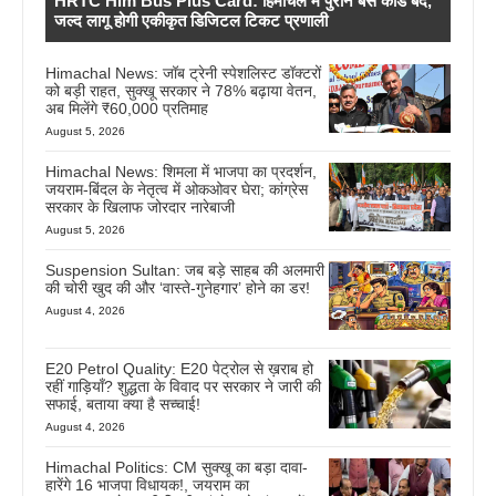
HRTC Him Bus Plus Card: हिमाचल में पुराने बस कार्ड बंद,
जल्द लागू होगी एकीकृत डिजिटल टिकट प्रणाली
Himachal News: जॉब ट्रेनी स्पेशलिस्ट डॉक्टरों
को बड़ी राहत, सुक्खू सरकार ने 78% बढ़ाया वेतन,
अब मिलेंगे ₹60,000 प्रतिमाह
August 5, 2026
Himachal News: शिमला में भाजपा का प्रदर्शन,
जयराम-बिंदल के नेतृत्व में ओकओवर घेरा; कांग्रेस
सरकार के खिलाफ जोरदार नारेबाजी
August 5, 2026
Suspension Sultan: जब बड़े साहब की अलमारी
की चोरी खुद की और ‘वास्ते-गुनेहगार’ होने का डर!
August 4, 2026
E20 Petrol Quality: E20 पेट्रोल से ख़राब हो
रहीं गाड़ियाँ? शुद्धता के विवाद पर सरकार ने जारी की
सफाई, बताया क्या है सच्चाई!
August 4, 2026
Himachal Politics: CM सुक्खू का बड़ा दावा-
हारेंगे 16 भाजपा विधायक!, जयराम का