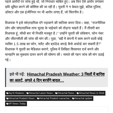
पहले आरोपों पर जांच हुई थी, जो निराधार साबित हुए। अब फिर ऐसे आरोप लगाकर
छवि धूमिल करने की कोशिश की जा रही है। युवती ने न केवल मुझे, बल्कि पुलिस,
डॉक्टर और एक इंजीनियर पर भी आरोप लगाए हैं, जो चिंतनीय है।
विधायक ने इसे सांप्रदायिक दंगे भड़काने की साजिश करार दिया। कहा, “राजनीतिक
लोग और सांप्रदायिक तत्व चुराह के भाईचारे को तोड़ना चाहते हैं। मैं तीसरी बार
विधायक हूं, चौथी बार भी स्थिति मजबूत है।” उन्होंने युवती की लोकेशन, फोन नंबर
और जीवनशैली की जांच की मांग की। पूछा, “बद्दी में कंपनी में काम करने वाली कोई
व्यक्ति 1.5 लाख का फोन, फ्लैट और ब्रांडेड कपड़े कैसे अफोर्ड कर सकती है?”
विधायक ने युवती का मेडिकल कराने, पुलिस में लिखित शिकायत दर्ज करने और
मानहानि का मुकदमा दायर करने की घोषणा की। मामले की गहन जांच की मांग उठाई
गई।
इसे भी पढ़ें:
Himachal Pradesh Weather: 3 जिलों में बारिश
का अलर्ट, अगले 4 दिन बरसेंगे बादल…
Aaj Ki Khabren
Himachal Latest News
Himachal News
Himachal News in Hindi
Himachal Pradesh News
Himachal Pradesh samachar
Himachal update
HP News Today