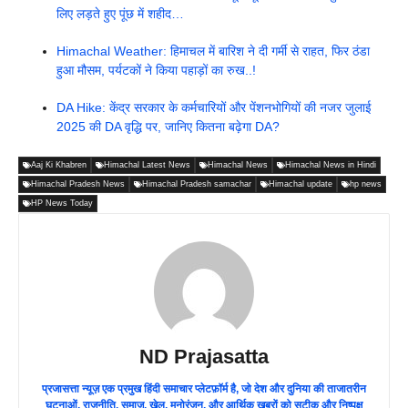
लिए लड़ते हुए पूंछ में शहीद…
Himachal Weather: हिमाचल में बारिश ने दी गर्मी से राहत, फिर ठंडा
हुआ मौसम, पर्यटकों ने किया पहाड़ों का रुख..!
DA Hike: केंद्र सरकार के कर्मचारियों और पेंशनभोगियों की नजर जुलाई
2025 की DA वृद्धि पर, जानिए कितना बढ़ेगा DA?
Aaj Ki Khabren
Himachal Latest News
Himachal News
Himachal News in Hindi
Himachal Pradesh News
Himachal Pradesh samachar
Himachal update
hp news
HP News Today
ND Prajasatta
प्रजासत्ता न्यूज़ एक प्रमुख हिंदी समाचार प्लेटफ़ॉर्म है, जो देश और दुनिया की ताजातरीन
घटनाओं, राजनीति, समाज, खेल, मनोरंजन, और आर्थिक खबरों को सटीक और निष्पक्ष