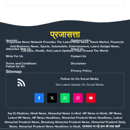
प्रजासत्ता
Investor
Quakes Links
Prajasatta News Network Provides The Latest Hindi News, Stock Market, Financial
And Business News, Sports, Automobile, Entertainment, Latest Gadget News,
Advertise With Us
About Us
Lifestyle, Health, And Latest Updates From Around The World.
Write For Us
Contact Us
Terms and Conditions
Disclaimer
Follow Us On
Sitemap
Privacy Policy
Follow Us On Social Media
Get Latest Update On Social Media
Aaj Ki Khabren, Hindi News, Himachal News in Hind .HP News in Hindi, HP News,
Latest HP News, HP News Headlines, Himachal Pradesh News Headlines, Latest
Himachal Pradesh News, Breaking Himachal Pradesh News, Himachal Pradesh Daily
News, Himachal Pradesh News Headlines in Hindi, प्रजासत्ता पर पढ़ें आज की ताज़ा खबरें