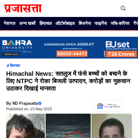
Skip
to
content
Me
नेशनल
अन्य खबरें
हिमाचल
ऑटोमोबाइल
बिजनेस
फाइनेंस
जॉब-करियर
गै
हिमाचल
Himachal News: सतलुज में फंसे बच्चों को बचाने के
लिए NTPC ने रोका बिजली उत्पादन, करोड़ों का नुकसान
उठाकर दिखाई मानवता
By
ND Prajasatta
Published on: 15 May 2025