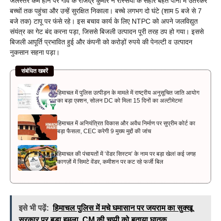
जलस्तर कम होने पर गांव के राजेंद्र कुमार ने रस्सियों के सहारे बहते पानी में उतरकर
बच्चों तक पहुंचा और उन्हें सुरक्षित निकाला। बच्चे लगभग दो घंटे (शाम 5 बजे से 7
बजे तक) टापू पर फंसे रहे। इस बचाव कार्य के लिए NTPC को अपने जलविद्युत
संयंत्र का गेट बंद करना पड़ा, जिससे बिजली उत्पादन पूरी तरह ठप हो गया। इससे
बिजली आपूर्ति प्रभावित हुई और कंपनी को करोड़ों रुपये की पेनल्टी व उत्पादन
नुकसान सहना पड़ा।
संबंधित खबरें
हिमाचल में पुलिस उत्पीड़न के मामले में राष्ट्रीय अनुसूचित जाति आयोग
का बड़ा एक्शन, सोलन DC को मिला 15 दिनों का अल्टीमेटम!
हिमाचल में अनियंत्रित विकास और अवैध निर्माण पर सुप्रीम कोर्ट का
बड़ा फैसला, CEC करेगी 9 मुख्य मुद्दों की जांच
हिमाचल की पंचायतों में ‘वेंडर सिस्टम’ के नाम पर बड़ा खेल! कई जगह
कागज़ों में सिमटे वेंडर, कमीशन पर कट रहे फर्जी बिल
इसे भी पढ़ें:
हिमाचल पुलिस में मचे घमासान पर जयराम का सुक्खू
सरकार पर बड़ा हमला, CM की चुप्पी को बताया घातक