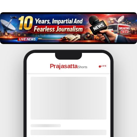
Prajasatta
LIVE
Shorts