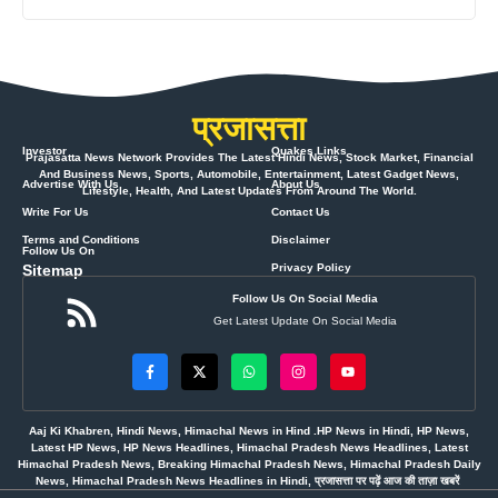
प्रजासत्ता
Investor
Quakes Links
Prajasatta News Network Provides The Latest Hindi News, Stock Market, Financial
And Business News, Sports, Automobile, Entertainment, Latest Gadget News,
Advertise With Us
About Us
Lifestyle, Health, And Latest Updates From Around The World.
Write For Us
Contact Us
Terms and Conditions
Disclaimer
Follow Us On
Sitemap
Privacy Policy
Follow Us On Social Media
Get Latest Update On Social Media
Aaj Ki Khabren, Hindi News, Himachal News in Hind .HP News in Hindi, HP News,
Latest HP News, HP News Headlines, Himachal Pradesh News Headlines, Latest
Himachal Pradesh News, Breaking Himachal Pradesh News, Himachal Pradesh Daily
News, Himachal Pradesh News Headlines in Hindi, प्रजासत्ता पर पढ़ें आज की ताज़ा खबरें