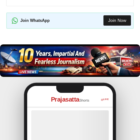
Join Now
Join WhatsApp
Prajasatta
LIVE
Shorts