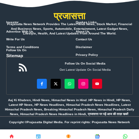
प्रजासत्ता
Investor
Quakes Links
Prajasatta News Network Provides The Latest Hindi News, Stock Market, Financial
And Business News, Sports, Automobile, Entertainment, Latest Gadget News,
Advertise With Us
About Us
Lifestyle, Health, And Latest Updates From Around The World.
Write For Us
Contact Us
Terms and Conditions
Disclaimer
Follow Us On
Sitemap
Privacy Policy
Follow Us On Social Media
Get Latest Update On Social Media
Aaj Ki Khabren, Hindi News, Himachal News in Hind .HP News in Hindi, HP News,
Latest HP News, HP News Headlines, Himachal Pradesh News Headlines, Latest
Himachal Pradesh News, Breaking Himachal Pradesh News, Himachal Pradesh Daily
News, Himachal Pradesh News Headlines in Hindi, प्रजासत्ता पर पढ़ें आज की ताज़ा खबरें
Copyright ©Prajasatta Digital Media. For reprint rights: Prajasatta News Network