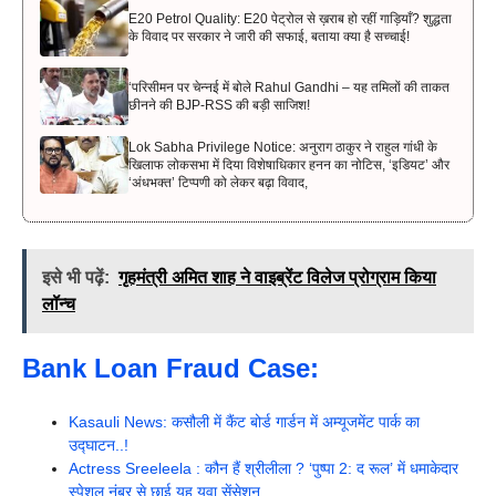
E20 Petrol Quality: E20 पेट्रोल से ख़राब हो रहीं गाड़ियाँ? शुद्धता
के विवाद पर सरकार ने जारी की सफाई, बताया क्या है सच्चाई!
‘परिसीमन पर चेन्नई में बोले Rahul Gandhi – यह तमिलों की ताकत
छीनने की BJP-RSS की बड़ी साजिश!
Lok Sabha Privilege Notice: अनुराग ठाकुर ने राहुल गांधी के
खिलाफ लोकसभा में दिया विशेषाधिकार हनन का नोटिस, ‘इडियट’ और
‘अंधभक्त’ टिप्पणी को लेकर बढ़ा विवाद,
इसे भी पढ़ें:
गृहमंत्री अमित शाह ने वाइब्रेंट विलेज प्रोग्राम किया
लॉन्च
Bank Loan Fraud Case:
Kasauli News: कसौली में कैंट बोर्ड गार्डन में अम्यूजमेंट पार्क का
उद्घाटन..!
Actress Sreeleela : कौन हैं श्रीलीला ? ‘पुष्पा 2: द रूल’ में धमाकेदार
स्पेशल नंबर से छाई यह युवा सेंसेशन