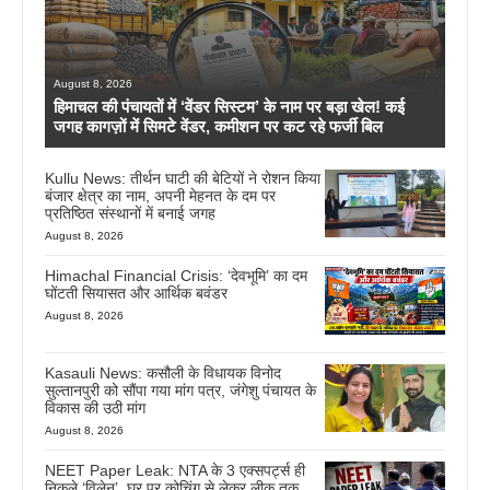
August 8, 2026
हिमाचल की पंचायतों में ‘वेंडर सिस्टम’ के नाम पर बड़ा खेल! कई
जगह कागज़ों में सिमटे वेंडर, कमीशन पर कट रहे फर्जी बिल
Kullu News: तीर्थन घाटी की बेटियों ने रोशन किया
बंजार क्षेत्र का नाम, अपनी मेहनत के दम पर
प्रतिष्ठित संस्थानों में बनाई जगह
August 8, 2026
Himachal Financial Crisis: ‘देवभूमि’ का दम
घोंटती सियासत और आर्थिक बवंडर
August 8, 2026
Kasauli News: कसौली के विधायक विनोद
सुल्तानपुरी को सौंपा गया मांग पत्र, जंगेशु पंचायत के
विकास की उठी मांग
August 8, 2026
NEET Paper Leak: NTA के 3 एक्सपर्ट्स ही
निकले ‘विलेन’, घर पर कोचिंग से लेकर लीक तक…