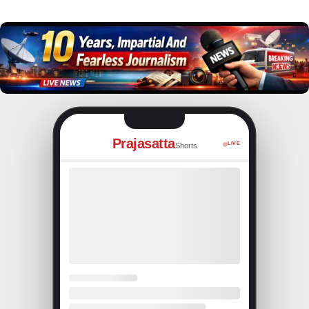
Prajasatta
LIVE
Shorts