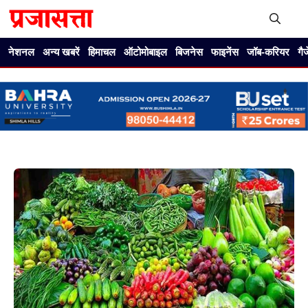
Skip
to
content
Me
नेशनल
अन्य खबरें
हिमाचल
ऑटोमोबाइल
बिजनेस
फाइनेंस
जॉब-करियर
गै