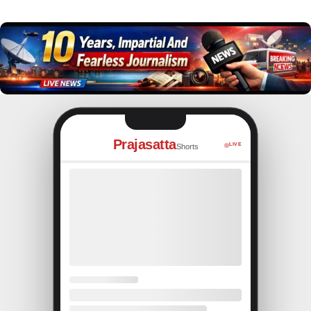
Prajasatta
LIVE
Shorts