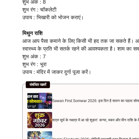
शुभ अंक : 8
शुभ रंग : चॉकलेटी
उपाय : भिखारी को भोजन कराएं।
मिथुन राशि
आज आप पैसा कमाने के लिए किसी भी हद तक जा सकते हैं। आज 
स्वास्थ्य के प्रति भी सतर्क रहने की आवश्यकता है। शाम का स
शुभ अंक : 7
शुभ रंग : भूरा
उपाय : मंदिर में जाकर दुर्गा पूजा करें।
संबंधित खबरें
Sawan First Somwar 2026: इस दिन है सावन का पहला सोमवार, बन
शत्रु सूर्य के नक्षत्र में आ रहे शुक्र! कन्या, मकर और मीन राशि क