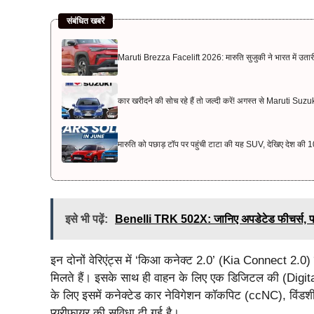
संबंधित खबरें
Maruti Brezza Facelift 2026: मारुति सुजुकी ने भारत में उत
कार खरीदने की सोच रहे हैं तो जल्दी करें! अगस्त से Maruti Suzuki 
मारुति को पछाड़ टॉप पर पहुंची टाटा की यह SUV, देखिए देश की 10
इसे भी पढ़ें:
Benelli TRK 502X: जानिए अपडेटेड फीचर्स, पाव
इन दोनों वेरिएंट्स में ‘किआ कनेक्ट 2.0’ (Kia Connect 2.0) द
मिलते हैं। इसके साथ ही वाहन के लिए एक डिजिटल की (Digita
के लिए इसमें कनेक्टेड कार नेविगेशन कॉकपिट (ccNC), विंडशील्ड
प्यूरीफायर की सुविधा दी गई है।