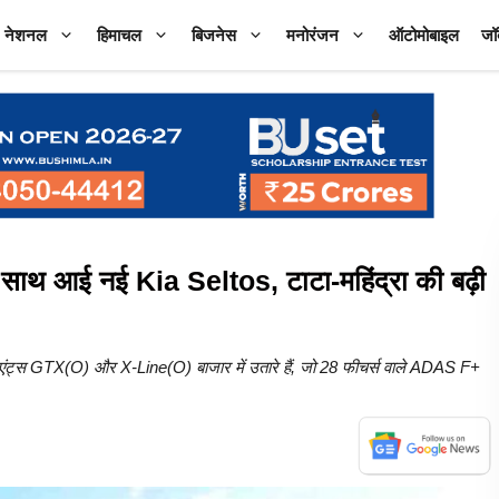
नेशनल
हिमाचल
बिजनेस
मनोरंजन
ऑटोमोबाइल
जॉ
ाथ आई नई Kia Seltos, टाटा-महिंद्रा की बढ़ी
िएंट्स GTX(O) और X-Line(O) बाजार में उतारे हैं, जो 28 फीचर्स वाले ADAS F+