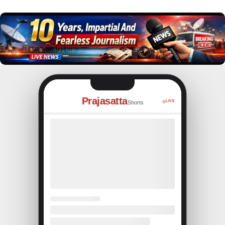
Prajasatta
LIVE
Shorts