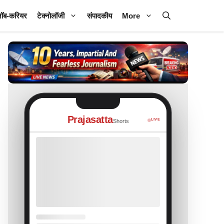
ॉब-करियर
टेक्नोलॉजी
संपादकीय
More
Prajasatta
LIVE
Shorts