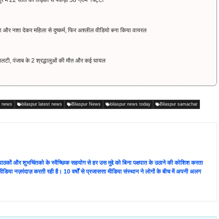
र में 22 साल की लड़की से पकड़ा 58 ग्राम ‘चिट्टा’
और नशा देकर महिला से दुष्कर्म, फिर अश्लील वीडियो बना किया वायरल
पलटी, पंजाब के 2 श्रद्धालुओं की मौत और कई घायल
P news
bilaspur latest news
Bilaspur News
bilaspur news today
Bilaspur samachar
ता पाठकों और शुभचिंतको के स्वैच्छिक सहयोग से हर उस मुद्दे को बिना पक्षपात के उठाने की कोशिश करता
 की मीडिया नज़रंदाज़ करती रही है। 10 वर्षों से प्रजासत्ता मीडिया संस्थान ने लोगों के बीच में अपनी अलग