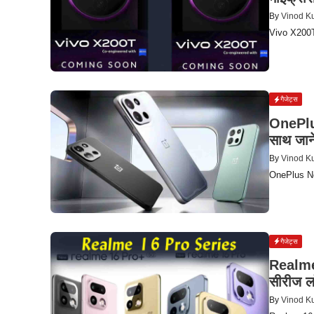
By
Vinod K
Vivo X200T 
गैजेट्स
OnePlus
साथ जाने
By
Vinod K
OnePlus Nor
गैजेट्स
Realme 
सीरीज ल
By
Vinod K