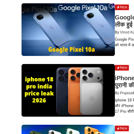
गैजेट्स
Google 
लीक हुई
By
Vinod K
Google Pixe
को भारत में 
गैजेट्स
iPhone 
पुरानी 
By
Prajasat
iphone 18 P
और iPhone 1
17 Pro सीरी
गैजेट्स