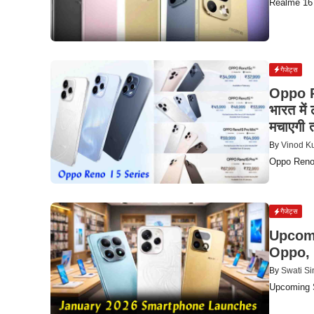
Realme 16 Pr
गैजेट्स
Oppo R
भारत में
मचाएगी
By
Vinod K
Oppo Reno 1
गैजेट्स
Upcomin
Oppo, 
By
Swati S
Upcoming Sm