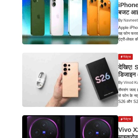
iPhone 
बजट आई
By
Navneet
Apple iPhon
यह फोन फरवरी
एंट्री-लेवल 
गैजेट्स
देखिए!
डिजाइन 
By
Vinod K
सैमसंग जल्द 
से फोन के न
S26 और S26
गैजेट्स
Vivo X20
माइक्रो