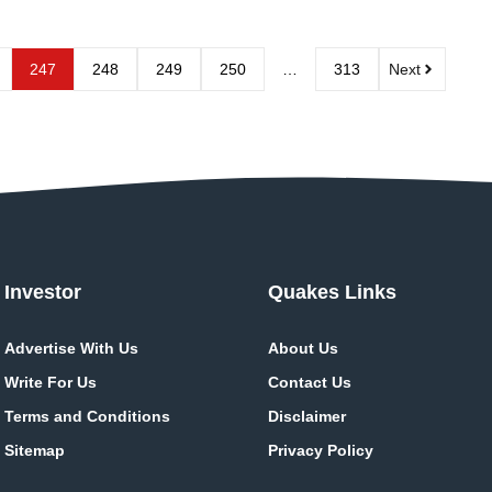
247
248
249
250
…
313
Next
Investor
Quakes Links
Advertise With Us
About Us
Write For Us
Contact Us
Terms and Conditions
Disclaimer
Sitemap
Privacy Policy