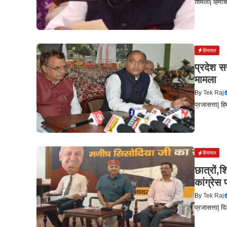
शिमला| हिमाच
हिमाचल
प्रदेश स
मामला
By
Tek Raj
प्रजासत्ता| ह
हिमाचल
छात्रों,
कांग्रेस
By
Tek Raj
प्रजासत्ता| द