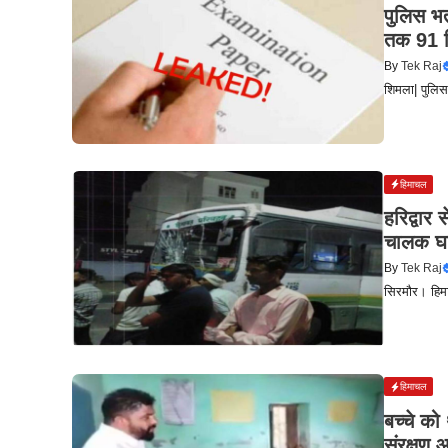
पुलिस भर
तक 91 ग
By
Tek Raj
शिमला| पुलिस 
हिमाचल
हरिद्वार
चालक घ
By
Tek Raj
सिरमौर। हिमा
हिमाचल
बच्‍चे को
संरक्षण