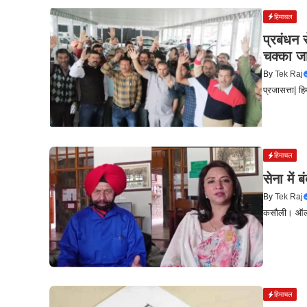
हिमाचल
प्रबंधन 
चक्का ज
By
Tek Raj
प्रजासत्ता| 
हिमाचल
सेना में 
By
Tek Raj
कसौली। ऑल इंड
हिमाचल