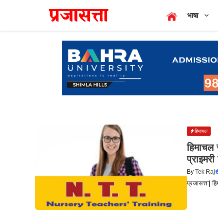
Skip
भाषा
to
content
हिमाचल
हिमाचल स
प्राइमरी 
By
Tek Raj
प्रजासत्ता| हि