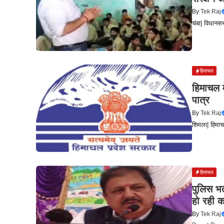
By
Tek Raj
चंबा| विधानसभ
हिमाचल
हिमाचल म
पात्र
By
Tek Raj
शिमला| हिमाचल
हिमाचल
पुलिस भर
हो रही का
By
Tek Raj