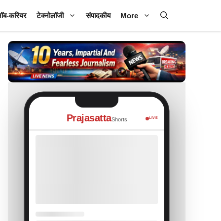
ॉब-करियर
टेक्नोलॉजी
संपादकीय
More
Prajasatta
LIVE
Shorts