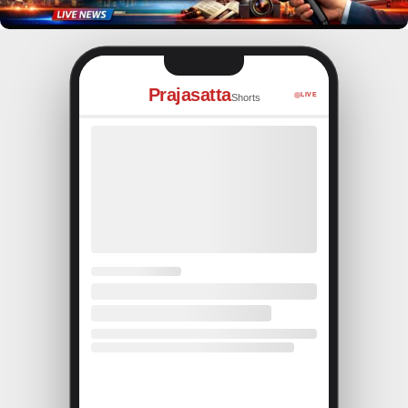
Prajasatta
LIVE
Shorts