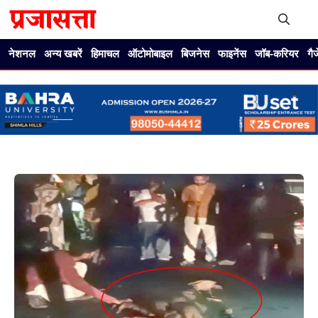
Skip
to
content
Me
नेशनल
अन्य खबरें
हिमाचल
ऑटोमोबाइल
बिजनेस
फाइनेंस
जॉब-करियर
गै