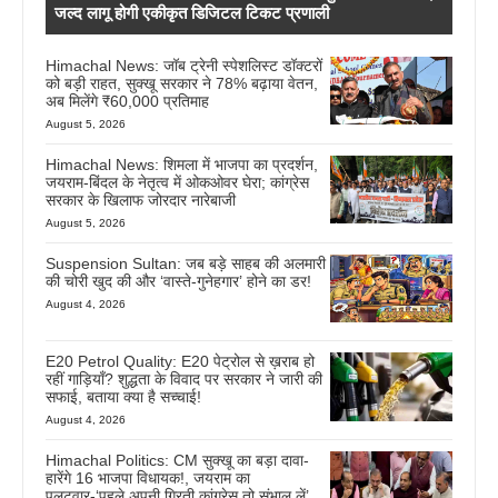
जल्द लागू होगी एकीकृत डिजिटल टिकट प्रणाली
Himachal News: जॉब ट्रेनी स्पेशलिस्ट डॉक्टरों
को बड़ी राहत, सुक्खू सरकार ने 78% बढ़ाया वेतन,
अब मिलेंगे ₹60,000 प्रतिमाह
August 5, 2026
Himachal News: शिमला में भाजपा का प्रदर्शन,
जयराम-बिंदल के नेतृत्व में ओकओवर घेरा; कांग्रेस
सरकार के खिलाफ जोरदार नारेबाजी
August 5, 2026
Suspension Sultan: जब बड़े साहब की अलमारी
की चोरी खुद की और ‘वास्ते-गुनेहगार’ होने का डर!
August 4, 2026
E20 Petrol Quality: E20 पेट्रोल से ख़राब हो
रहीं गाड़ियाँ? शुद्धता के विवाद पर सरकार ने जारी की
सफाई, बताया क्या है सच्चाई!
August 4, 2026
Himachal Politics: CM सुक्खू का बड़ा दावा-
हारेंगे 16 भाजपा विधायक!, जयराम का
पलटवार-‘पहले अपनी गिरती कांग्रेस तो संभाल लें’