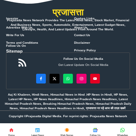
प्रजासत्ता
Investor
Quakes Links
Prajasatta News Network Provides The Latest Hindi News, Stock Market, Financial
And Business News, Sports, Automobile, Entertainment, Latest Gadget News,
Advertise With Us
About Us
Lifestyle, Health, And Latest Updates From Around The World.
Write For Us
Contact Us
Terms and Conditions
Disclaimer
Follow Us On
Sitemap
Privacy Policy
Follow Us On Social Media
Get Latest Update On Social Media
Aaj Ki Khabren, Hindi News, Himachal News in Hind .HP News in Hindi, HP News,
Latest HP News, HP News Headlines, Himachal Pradesh News Headlines, Latest
Himachal Pradesh News, Breaking Himachal Pradesh News, Himachal Pradesh Daily
News, Himachal Pradesh News Headlines in Hindi, प्रजासत्ता पर पढ़ें आज की ताज़ा खबरें
Copyright ©Prajasatta Digital Media. For reprint rights: Prajasatta News Network
Home
Latest News
Web Stories
Follow Us
WhatsApp