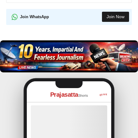
Join Now
Join WhatsApp
Prajasatta
LIVE
Shorts