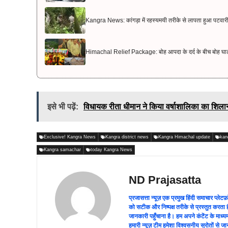
Kangra News: कांगड़ा में रहस्यमयी तरीके से लापता हुआ पटवार
Himachal Relief Package: बोह आपदा के दर्द के बीच बोह घाटी
इसे भी पढ़ें:
विधायक रीता धीमान ने किया वर्षाशालिका का शिला
Exclusive! Kangra News
Kangra district news
Kangra Himachal update
kan
Kangra samachar
today Kangra News
ND Prajasatta
प्रजासत्ता न्यूज़ एक प्रमुख हिंदी समाचार प्
को सटीक और निष्पक्ष तरीके से प्रस्तुत करता ह
जानकारी पहुँचाना है। हम अपने कंटेंट के माध
हमारी न्यूज़ टीम हमेशा विश्वसनीय स्रोतों स