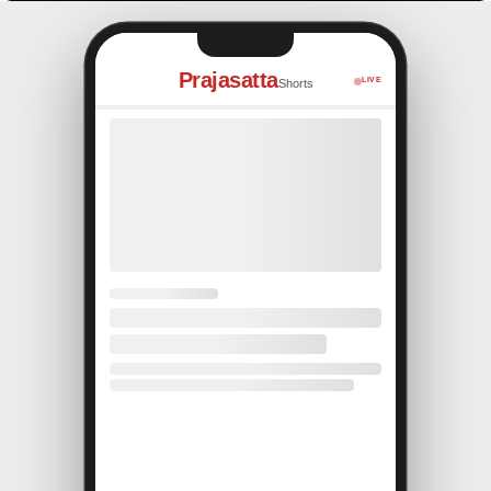
Prajasatta
LIVE
Shorts