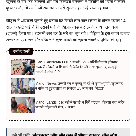
खुलासे के बाद जब डॉक्टरों और रोते-बिलखते परिजनों ने किशोरी को भरोसे में लेकर
पूछताछ की, तो उसने जो सच बताया उसे सुनकर हर कोई सन्न रह गया।
पीड़िता ने आपबीती सुनाते हुए बताया कि पिछले तीन-चार महीनों के दौरान उसके 14
साल के छोटे भाई ने ही उसकी मर्जी के खिलाफ कई बार उसके साथ गलत काम
(दुष्कर्म) किया था। बदनामी और डर के मारे वह चुप रही। पीड़िता के इस बयान के बाद
अस्पताल प्रशासन और परिवार ने तुरंत मामले की सूचना स्थानीय पुलिस को दी।
संबंधित खबरें
EWS Certificate Fraud: फर्जी EWS सर्टिफिकेट से हथियाई
सरकारी नौकरी! 4 शिक्षकों से विजिलेंस की सख्त पूछताछ, जल्द हो
सकती है सीधी FIR
Mandi News: लग्जरी बस से कुल्लू जा रहे थे युवक-युवती, सुंदरनगर
में नाके पर हुई तलाशी तो निकला 15 लाख का ‘चिट्टा’
Mandi Landslide: मंडी में पहाड़ी से गिरी चट्टान, सिमसा माता मंदिर
जा रही महिला की मौत, 7 घायल
इसे भी पढ़ें:
सुंदरनगर: जीप और कार में भीषण टक्कर, तीन लोग