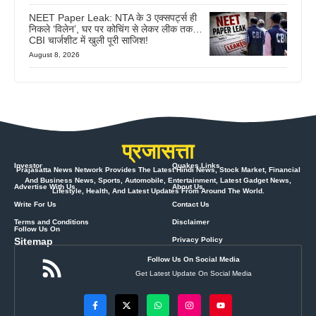
NEET Paper Leak: NTA के 3 एक्सपर्ट्स ही
निकले ‘विलेन’, घर पर कोचिंग से लेकर लीक तक…
CBI चार्जशीट में खुली पूरी साजिश!
August 8, 2026
प्रजासत्ता
Investor
Quakes Links
Prajasatta News Network Provides The Latest Hindi News, Stock Market, Financial
And Business News, Sports, Automobile, Entertainment, Latest Gadget News,
Advertise With Us
About Us
Lifestyle, Health, And Latest Updates From Around The World.
Write For Us
Contact Us
Terms and Conditions
Disclaimer
Follow Us On
Sitemap
Privacy Policy
Follow Us On Social Media
Get Latest Update On Social Media