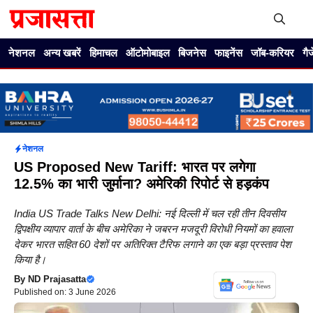
Skip
to
content
Me
नेशनल
अन्य खबरें
हिमाचल
ऑटोमोबाइल
बिजनेस
फाइनेंस
जॉब-करियर
गै
नेशनल
US Proposed New Tariff: भारत पर लगेगा
12.5% का भारी जुर्माना? अमेरिकी रिपोर्ट से हड़कंप
India US Trade Talks New Delhi: नई दिल्ली में चल रही तीन दिवसीय
द्विपक्षीय व्यापार वार्ता के बीच अमेरिका ने जबरन मजदूरी विरोधी नियमों का हवाला
देकर भारत सहित 60 देशों पर अतिरिक्त टैरिफ लगाने का एक बड़ा प्रस्ताव पेश
किया है।
By
ND Prajasatta
Published on: 3 June 2026