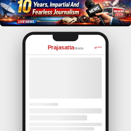
Prajasatta
LIVE
Shorts