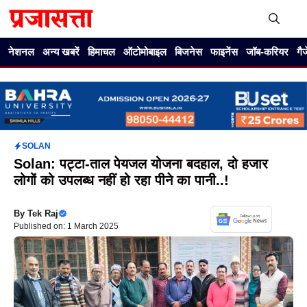
Skip
to
content
Me
नेशनल
अन्य खबरें
हिमाचल
ऑटोमोबाइल
बिजनेस
फाइनेंस
जॉब-करियर
गै
SOLAN
Solan: पट्टा-ताल पेयजल योजना बदहाल, दो हजार
लोगों को उपलब्ध नहीं हो रहा पीने का पानी..!
By
Tek Raj
Published on: 1 March 2025