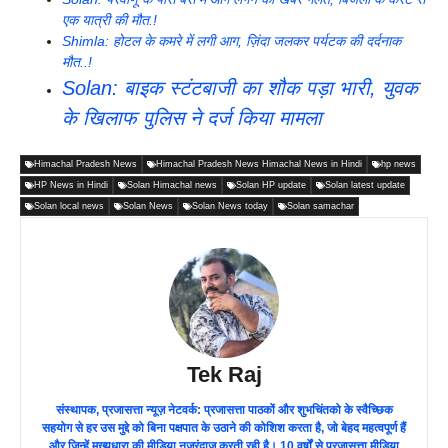
एक यात्री की मौत.!
Shimla: होटल के कमरे में लगी आग, ज़िंदा जलकर पर्यटक की दर्दनाक
मौत..!
Solan: बाइक स्टंटबाजी का शौक पड़ा भारी, युवक
के खिलाफ पुलिस ने दर्ज किया मामला
Himachal Pradesh News
Himachal Pradesh News Himachal News in Hindi
hp news
HP News in Hindi
Solan Himachal news
Solan HP update
Solan latest update
Solan local news
Solan News
Solan News today
Solan samachar
Tek Raj
संस्थापक, प्रजासत्ता न्यूज़ नेटवर्क: प्रजासत्ता पाठकों और शुभचिंतको के स्वैच्छिक
सहयोग से हर उस मुद्दे को बिना पक्षपात के उठाने की कोशिश करता है, जो बेहद महत्वपूर्ण हैं
और जिन्हें मुख्यधारा की मीडिया नज़रंदाज़ करती रही है। 10 वर्षों से प्रजासत्ता मीडिया