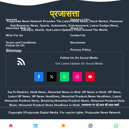
प्रजासत्ता
Investor
Quakes Links
Prajasatta News Network Provides The Latest Hindi News, Stock Market, Financial
And Business News, Sports, Automobile, Entertainment, Latest Gadget News,
Advertise With Us
About Us
Lifestyle, Health, And Latest Updates From Around The World.
Write For Us
Contact Us
Terms and Conditions
Disclaimer
Follow Us On
Sitemap
Privacy Policy
Follow Us On Social Media
Get Latest Update On Social Media
Aaj Ki Khabren, Hindi News, Himachal News in Hind .HP News in Hindi, HP News,
Latest HP News, HP News Headlines, Himachal Pradesh News Headlines, Latest
Himachal Pradesh News, Breaking Himachal Pradesh News, Himachal Pradesh Daily
News, Himachal Pradesh News Headlines in Hindi, प्रजासत्ता पर पढ़ें आज की ताज़ा खबरें
Copyright ©Prajasatta Digital Media. For reprint rights: Prajasatta News Network