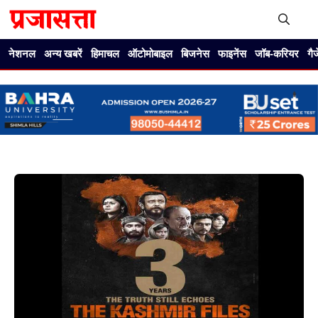
Skip
to
content
Me
नेशनल
अन्य खबरें
हिमाचल
ऑटोमोबाइल
बिजनेस
फाइनेंस
जॉब-करियर
गै