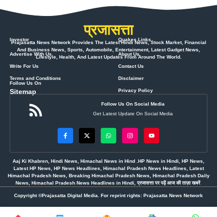
प्रजासत्ता
Investor
Quakes Links
Prajasatta News Network Provides The Latest Hindi News, Stock Market, Financial
And Business News, Sports, Automobile, Entertainment, Latest Gadget News,
Advertise With Us
About Us
Lifestyle, Health, And Latest Updates From Around The World.
Write For Us
Contact Us
Terms and Conditions
Disclaimer
Follow Us On
Sitemap
Privacy Policy
Follow Us On Social Media
Get Latest Update On Social Media
Aaj Ki Khabren, Hindi News, Himachal News in Hind .HP News in Hindi, HP News,
Latest HP News, HP News Headlines, Himachal Pradesh News Headlines, Latest
Himachal Pradesh News, Breaking Himachal Pradesh News, Himachal Pradesh Daily
News, Himachal Pradesh News Headlines in Hindi, प्रजासत्ता पर पढ़ें आज की ताज़ा खबरें
Copyright ©Prajasatta Digital Media. For reprint rights: Prajasatta News Network