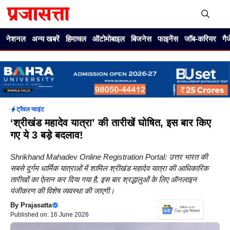
Skip
to
content
Me
नेशनल
अन्य खबरें
हिमाचल
ऑटोमोबाइल
बिजनेस
फाइनेंस
जॉब-करियर
गै
ट्रैवल प्वाइंट
‘श्रीखंड महादेव यात्रा’ की तारीखें घोषित, इस बार किए
गए ये 3 बड़े बदलाव!
Shrikhand Mahadev Online Registration Portal: उत्तर भारत की
सबसे दुर्गम धार्मिक यात्राओं में शामिल श्रीखंड महादेव यात्रा की आधिकारिक
तारीखों का ऐलान कर दिया गया है, इस बार श्रद्धालुओं के लिए ऑनलाइन
पंजीकरण की विशेष व्यवस्था की जाएगी।
By
Prajasatta
Published on: 16 June 2026