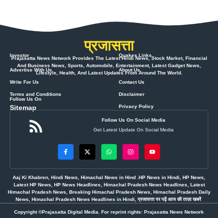
प्रजासत्ता
Investor
Quakes Links
Prajasatta News Network Provides The Latest Hindi News, Stock Market, Financial
And Business News, Sports, Automobile, Entertainment, Latest Gadget News,
Advertise With Us
About Us
Lifestyle, Health, And Latest Updates From Around The World.
Write For Us
Contact Us
Terms and Conditions
Disclaimer
Follow Us On
Sitemap
Privacy Policy
Follow Us On Social Media
Get Latest Update On Social Media
Aaj Ki Khabren, Hindi News, Himachal News in Hind .HP News in Hindi, HP News,
Latest HP News, HP News Headlines, Himachal Pradesh News Headlines, Latest
Himachal Pradesh News, Breaking Himachal Pradesh News, Himachal Pradesh Daily
News, Himachal Pradesh News Headlines in Hindi, प्रजासत्ता पर पढ़ें आज की ताज़ा खबरें
Copyright ©Prajasatta Digital Media. For reprint rights: Prajasatta News Network