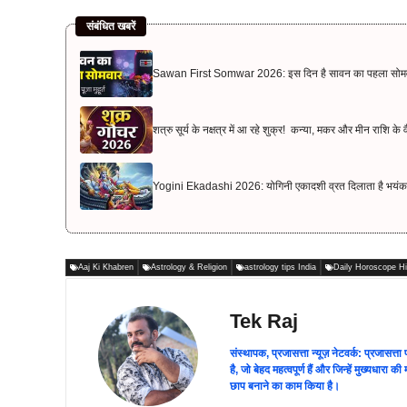
संबंधित खबरें
Sawan First Somwar 2026: इस दिन है सावन का पहला सोमवार, बन
शत्रु सूर्य के नक्षत्र में आ रहे शुक्र! कन्या, मकर और मीन राशि क
Yogini Ekadashi 2026: योगिनी एकादशी व्रत दिलाता है भयंकर रोगो
Aaj Ki Khabren
Astrology & Religion
astrology tips India
Daily Horoscope Hi
Tek Raj
संस्थापक, प्रजासत्ता न्यूज़ नेटवर्क: प्रजासत्
है, जो बेहद महत्वपूर्ण हैं और जिन्हें मुख्यधारा
छाप बनाने का काम किया है।