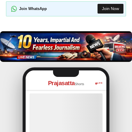
Join Now
Join WhatsApp
Prajasatta
LIVE
Shorts