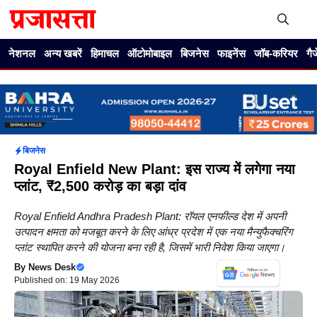
Skip
to
content
Me
नेशनल
अन्य खबरें
हिमाचल
ऑटोमोबाइल
बिजनेस
फाइनेंस
जॉब-करियर
गै
बिजनेस
Royal Enfield New Plant: इस राज्य में लगेगा नया
प्लांट, ₹2,500 करोड़ का बड़ा दांव
Royal Enfield Andhra Pradesh Plant: रॉयल एनफील्ड देश में अपनी
उत्पादन क्षमता को मजबूत करने के लिए आंध्र प्रदेश में एक नया मैन्युफैक्चरिंग
प्लांट स्थापित करने की योजना बना रही है, जिसमें भारी निवेश किया जाएगा।
By
News Desk
Published on: 19 May 2026