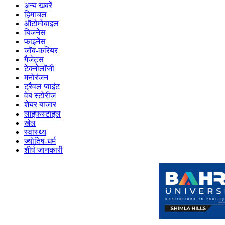
अन्य खबरें
हिमाचल
ऑटोमोबाइल
बिजनेस
फाइनेंस
जॉब-करियर
गैजेट्स
टेक्नोलॉजी
मनोरंजन
ट्रैवल प्वाइंट
वेब स्टोरीज
शेयर बाजार
लाइफस्टाइल
खेल
स्वास्थ्य
ज्योतिष-धर्म
शीर्ष जानकारी