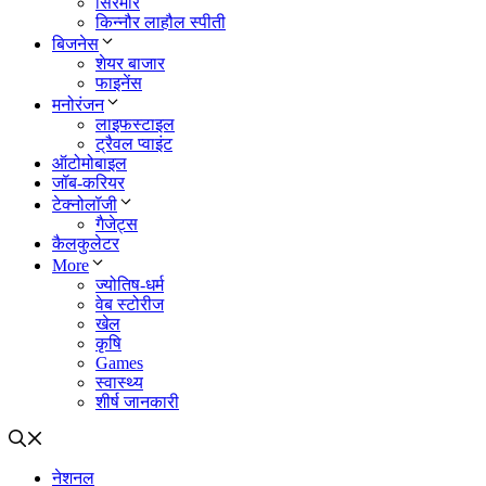
सिरमौर
किन्नौर लाहौल स्पीती
बिजनेस
शेयर बाजार
फाइनेंस
मनोरंजन
लाइफस्टाइल
ट्रैवल प्वाइंट
ऑटोमोबाइल
जॉब-करियर
टेक्नोलॉजी
गैजेट्स
कैलकुलेटर
More
ज्योतिष-धर्म
वेब स्टोरीज
खेल
कृषि
Games
स्वास्थ्य
शीर्ष जानकारी
नेशनल