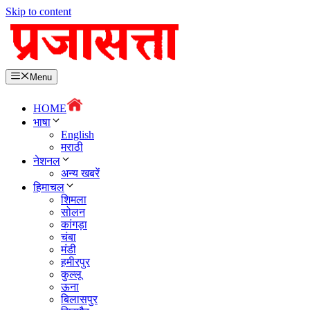
Skip to content
Menu
HOME
भाषा
English
मराठी
नेशनल
अन्य खबरें
हिमाचल
शिमला
सोलन
कांगड़ा
चंबा
मंडी
हमीरपुर
कुल्लू
ऊना
बिलासपुर