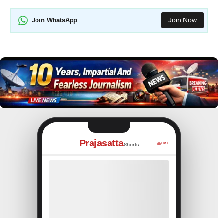
Join Now
Join WhatsApp
Prajasatta
LIVE
Shorts