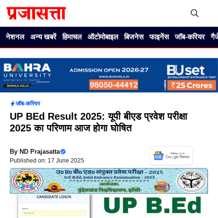
Skip
to
content
Me
नेशनल
अन्य खबरें
हिमाचल
ऑटोमोबाइल
बिजनेस
फाइनेंस
जॉब-करियर
गै
जॉब-करियर
UP BEd Result 2025: यूपी बीएड प्रवेश परीक्षा
2025 का परिणाम आज होगा घोषित
By
ND Prajasatta
Published on: 17 June 2025