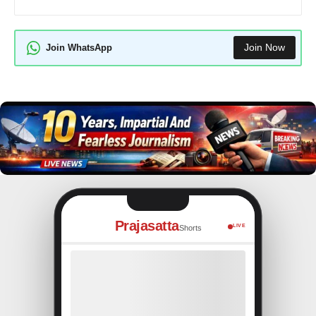
Join Now
Join WhatsApp
Prajasatta
LIVE
Shorts