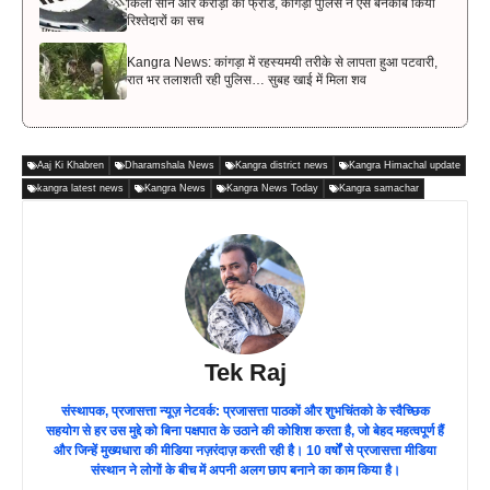
किलो सोने और करोड़ों का फ्रॉड, कांगड़ा पुलिस ने ऐसे बेनकाब किया
रिश्तेदारों का सच
Kangra News: कांगड़ा में रहस्यमयी तरीके से लापता हुआ पटवारी,
रात भर तलाशती रही पुलिस… सुबह खाई में मिला शव
Aaj Ki Khabren
Dharamshala News
Kangra district news
Kangra Himachal update
kangra latest news
Kangra News
Kangra News Today
Kangra samachar
Tek Raj
संस्थापक, प्रजासत्ता न्यूज़ नेटवर्क: प्रजासत्ता पाठकों और शुभचिंतको के स्वैच्छिक
सहयोग से हर उस मुद्दे को बिना पक्षपात के उठाने की कोशिश करता है, जो बेहद महत्वपूर्ण हैं
और जिन्हें मुख्यधारा की मीडिया नज़रंदाज़ करती रही है। 10 वर्षों से प्रजासत्ता मीडिया
संस्थान ने लोगों के बीच में अपनी अलग छाप बनाने का काम किया है।