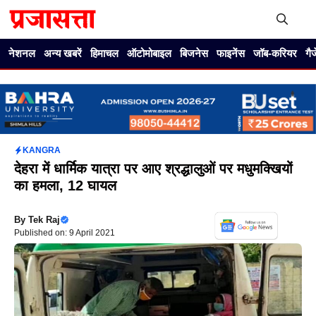
Skip
to
content
Me
नेशनल
अन्य खबरें
हिमाचल
ऑटोमोबाइल
बिजनेस
फाइनेंस
जॉब-करियर
गै
KANGRA
देहरा में धार्मिक यात्रा पर आए श्रद्धालुओं पर मधुमक्खियों
का हमला, 12 घायल
By
Tek Raj
Published on: 9 April 2021